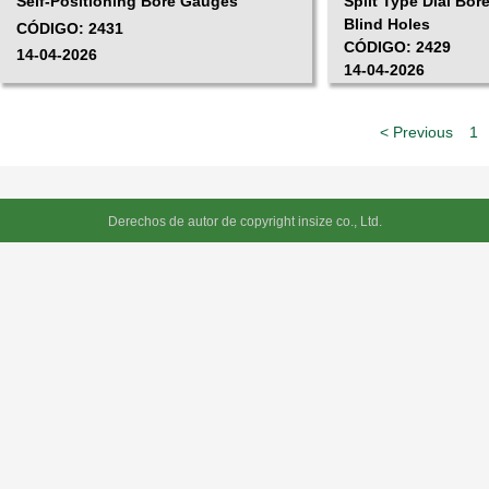
Self-Positioning Bore Gauges
Split Type Dial Bor
Blind Holes
CÓDIGO: 2431
CÓDIGO: 2429
14-04-2026
14-04-2026
< Previous
1
Derechos de autor de copyright insize co., Ltd.